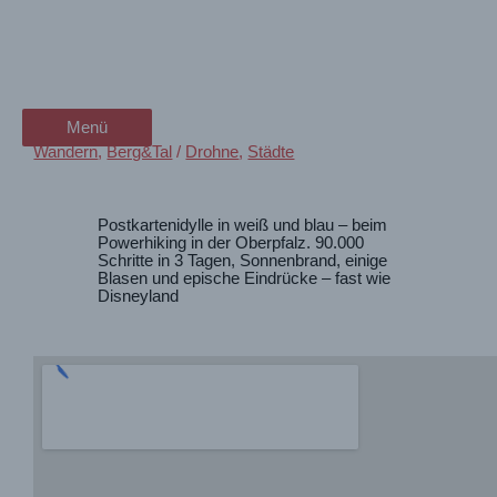
Zum
Wandern in der Oberpfalz – wie
wanderschön
Inhalt
springen
in Disneyland
der Wander-Vlog
Menü
Menü
Wandern
,
Berg&Tal
/
Drohne
,
Städte
Postkartenidylle in weiß und blau – beim
Powerhiking in der Oberpfalz. 90.000
Schritte in 3 Tagen, Sonnenbrand, einige
Blasen und epische Eindrücke – fast wie
Disneyland