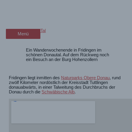
Zum
Wandern im Donautal
wanderschön
Inhalt
springen
der Wander-Vlog
Wandern
,
Berg&Tal
Menü
Menü
Ein Wanderwochenende in Fridingen im
schönen Donautal. Auf dem Rückweg noch
ein Besuch an der Burg Hohenzollern
Fridingen liegt inmitten des
Naturparks Obere Donau
, rund
zwölf Kilometer nordöstlich der Kreisstadt Tuttlingen
donauabwärts, in einer Talweitung des Durchbruchs der
Donau durch die
Schwäbische Alb
.