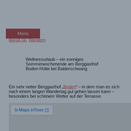
Zum
Wellnesswochenende an der
wanderschön
Inhalt
springen
Boden-Hütte
der Wander-Vlog
Menü
Menü
Berg&Tal
,
Wandern
Wellnessurlaub – ein sonniges
Sommerwochenende am Berggasthof
Boden-Hütte bei Balderschwang
Ein sehr netter Berggasthof „
Boden
“ – in dem man es sich
nach einem langen Wandertag gut gehen lassen kann –
besonders bei schönem Wetter auf der Terrasse.