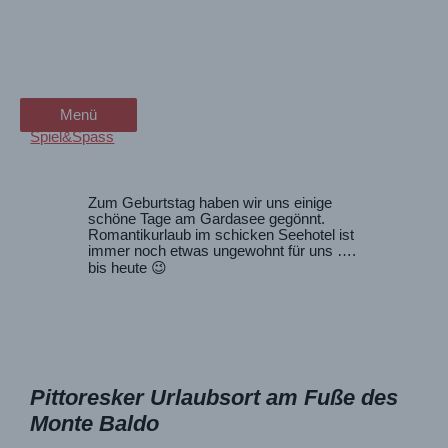
Zum
Machen Paare so Urlaub? Wir
wanderschön
Inhalt
springen
in Malcesine am Gardasee
der Wander-Vlog
Menü
Menü
Spiel&Spass
Zum Geburtstag haben wir uns einige
schöne Tage am Gardasee gegönnt.
Romantikurlaub im schicken Seehotel ist
immer noch etwas ungewohnt für uns ….
bis heute 😉
Pittoresker Urlaubsort am Fuße des
Monte Baldo