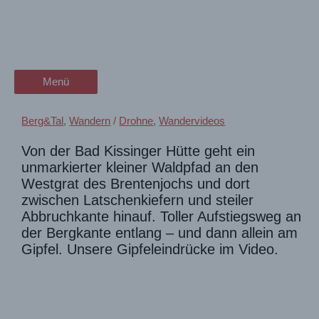
Zum
Brentenjoch, Tannheimer Tal |
wanderschön
Inhalt
springen
Gipfelimpressionen abseits
der Wander-Vlog
der Touristenmassen
Menü
Menü
Berg&Tal
,
Wandern
/
Drohne
,
Wandervideos
Von der Bad Kissinger Hütte geht ein
unmarkierter kleiner Waldpfad an den
Westgrat des Brentenjochs und dort
zwischen Latschenkiefern und steiler
Abbruchkante hinauf. Toller Aufstiegsweg an
der Bergkante entlang – und dann allein am
Gipfel. Unsere Gipfeleindrücke im Video.