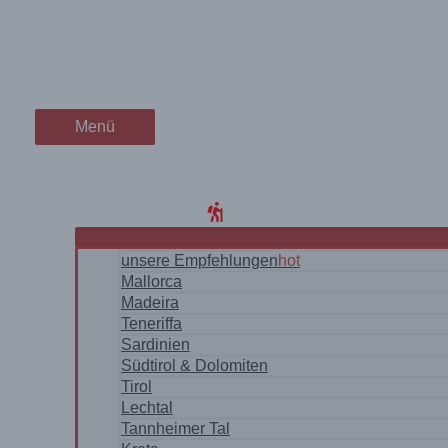
Zum
Die König-Ludwig-Schlaufe 
wanderschön
Inhalt
springen
der Wander-Vlog
Menü
Menü
Home
Blog
WanderRegionen
unsere Empfehlungen
hot
Mallorca
Madeira
Teneriffa
Sardinien
Südtirol & Dolomiten
Tirol
Lechtal
Tannheimer Tal