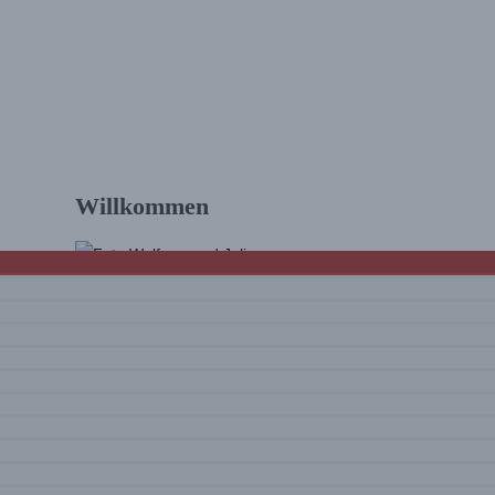
am Jurasteig
Willkommen
Hallo und schön, dass Du da bist! Wir sind
Julia & Wolfram. Auf diesem Blog findest Du
Touren und Infos zum Wandern
mit vielen
Tourenvideos
und Eindrücke rund um
unsere Erlebnisse. Viel Spaß beim Lesen
und Schauen!
Mehr über uns …