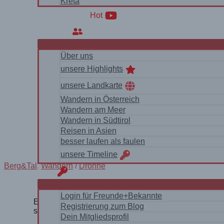
Kreta
WanderVideos
Hot
Über uns
Über uns
unsere Highlights
unsere Landkarte
Wandern in Österreich
Wandern am Meer
Wandern in Südtirol
Reisen in Asien
besser laufen als faulen
unsere Timeline
Berg&Tal
,
Wandern
/
Drohne
login
Login für Freunde+Bekannte
Entspannte Wanderung zwischen Feldern und Wiesen
Registrierung zum Blog
sehen
Dein Mitgliedsprofil