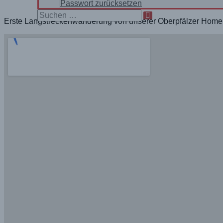
Passwort zurücksetzen
Search
Erste Langstreckenwanderung von unserer Oberpfälzer Homeba
for: