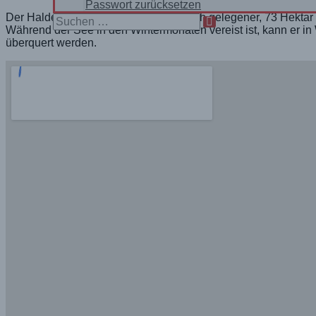
Passwort zurücksetzen
Der Haldensee ist ein 1124 m ü. A. hoch gelegener, 73 Hekta
Search
Während der See in den Wintermonaten vereist ist, kann er i
for:
überquert werden.