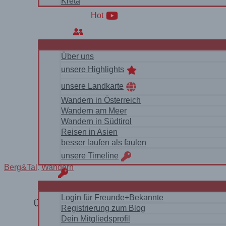
Kreta
WanderVideos
Hot
Über uns
Über uns
unsere Highlights
unsere Landkarte
Wandern in Österreich
Wandern am Meer
Wandern in Südtirol
Reisen in Asien
besser laufen als faulen
unsere Timeline
Berg&Tal
,
Wandern
login
Login für Freunde+Bekannte
Über den zugefrorenen Haldensee wandern – ein ko
Registrierung zum Blog
Dein Mitgliedsprofil