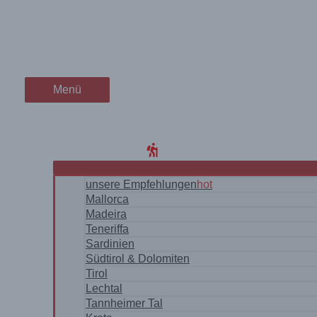
Zum
bei minus 17 Grad – über de
wanderschön
Inhalt
springen
der Wander-Vlog
Menü
Menü
Home
Blog
WanderRegionen
unsere Empfehlungen
hot
Mallorca
Madeira
Teneriffa
Sardinien
Südtirol & Dolomiten
Tirol
Lechtal
Tannheimer Tal