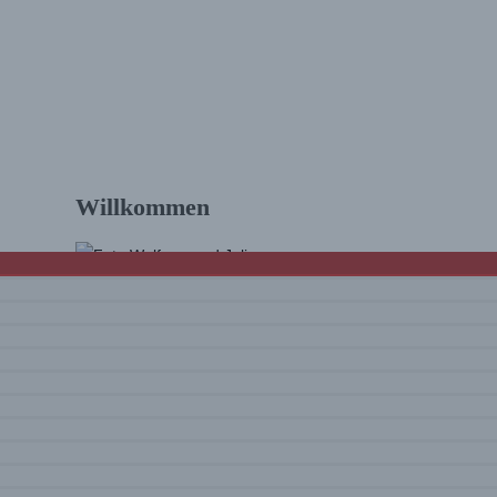
n See
Willkommen
Hallo und schön, dass Du da bist! Wir sind
Julia & Wolfram. Auf diesem Blog findest Du
Touren und Infos zum Wandern
mit vielen
Tourenvideos
und Eindrücke rund um
unsere Erlebnisse. Viel Spaß beim Lesen
und Schauen!
Mehr über uns …