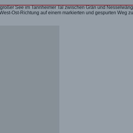
r großer See im Tannheimer Tal zwischen Grän und Nesselwängle
n West-Ost-Richtung auf einem markierten und gespurten Weg z