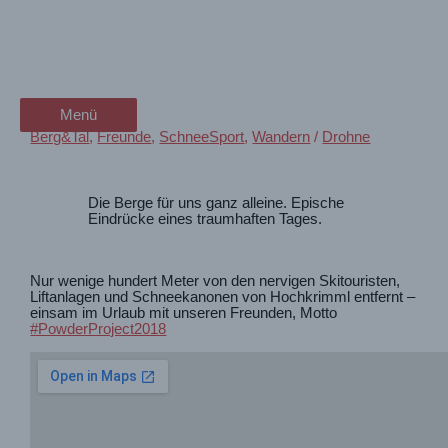
Zum
Schneeschuhtour Hochkrimml
wanderschön
Inhalt
springen
– mit Freunden in den Bergen
der Wander-Vlog
Menü
Menü
Berg&Tal
,
Freunde
,
SchneeSport
,
Wandern
/
Drohne
Die Berge für uns ganz alleine. Epische
Eindrücke eines traumhaften Tages.
Nur wenige hundert Meter von den nervigen Skitouristen,
Liftanlagen und Schneekanonen von Hochkrimml entfernt –
einsam im Urlaub mit unseren Freunden, Motto
#PowderProject2018