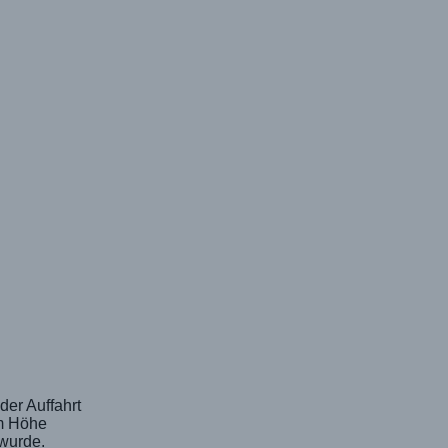
er Auffahrt
 m Höhe
wurde.