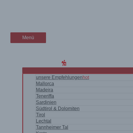
Zum
ein Panorama-Traum bei Ven
wanderschön
Inhalt
springen
der Wander-Vlog
Menü
Menü
Home
Blog
WanderRegionen
unsere Empfehlungen
hot
Mallorca
Madeira
Teneriffa
Sardinien
Südtirol & Dolomiten
Tirol
Lechtal
Tannheimer Tal