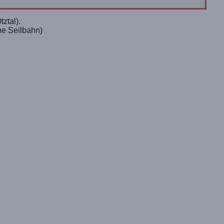
ztal).
ne Seilbahn)