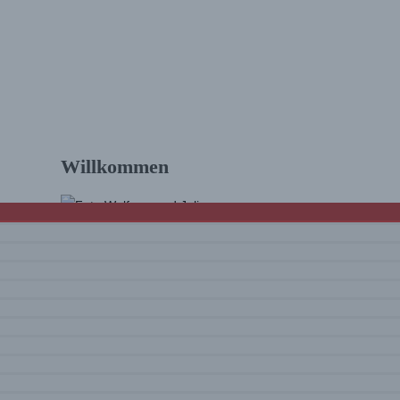
t
Willkommen
Hallo und schön, dass Du da bist! Wir sind
Julia & Wolfram. Auf diesem Blog findest Du
Touren und Infos zum Wandern
mit vielen
Tourenvideos
und Eindrücke rund um
unsere Erlebnisse. Viel Spaß beim Lesen
und Schauen!
Mehr über uns …