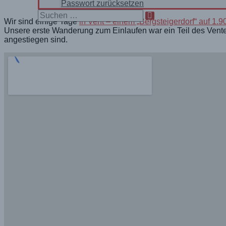
Passwort zurücksetzen
Search
Wir sind einige Tage
in Vent – einem „Bergsteigerdorf“ auf 1
for:
Unsere erste Wanderung zum Einlaufen war ein Teil des Vent
angestiegen sind.