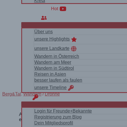
Kreta
WanderVideos
Hot
Über uns
Über uns
unsere Highlights
unsere Landkarte
Wandern in Österreich
Wandern am Meer
Wandern in Südtirol
Reisen in Asien
besser laufen als faulen
unsere Timeline
Berg&Tal
,
Wandern
/
Drohne
login
Login für Freunde+Bekannte
Als „höchster und schönster hochalpiner Höhenwand
Registrierung zum Blog
ein Teilstück davon gegangen – echt traumhaft.
Dein Mitgliedsprofil