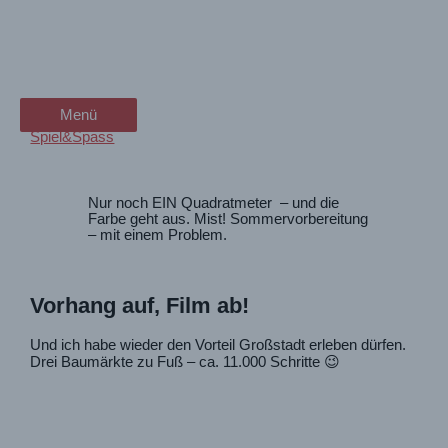
Zum
Brush Terrace | Die Terrasse
wanderschön
Inhalt
springen
streichen – mit Problem
der Wander-Vlog
Menü
Menü
Spiel&Spass
Nur noch EIN Quadratmeter – und die
Farbe geht aus. Mist! Sommervorbereitung
– mit einem Problem.
Vorhang auf, Film ab!
Und ich habe wieder den Vorteil Großstadt erleben dürfen.
Drei Baumärkte zu Fuß – ca. 11.000 Schritte 😉