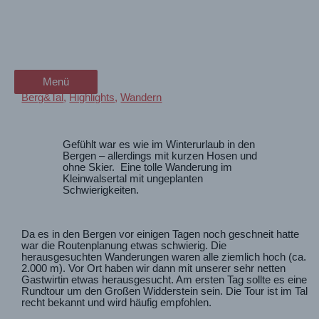
Zum
Sommer-Schneewandern um
wanderschön
Inhalt
springen
den Widderstein
der Wander-Vlog
Menü
Menü
Berg&Tal
,
Highlights
,
Wandern
Gefühlt war es wie im Winterurlaub in den
Bergen – allerdings mit kurzen Hosen und
ohne Skier. Eine tolle Wanderung im
Kleinwalsertal mit ungeplanten
Schwierigkeiten.
Da es in den Bergen vor einigen Tagen noch geschneit hatte
war die Routenplanung etwas schwierig. Die
herausgesuchten Wanderungen waren alle ziemlich hoch (ca.
2.000 m). Vor Ort haben wir dann mit unserer sehr netten
Gastwirtin etwas herausgesucht. Am ersten Tag sollte es eine
Rundtour um den Großen Widderstein sein. Die Tour ist im Tal
recht bekannt und wird häufig empfohlen.