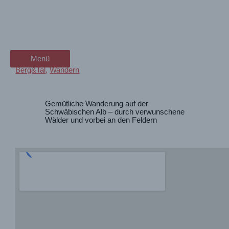
Zum
Durch die Schrecke – auf der
wanderschön
Inhalt
springen
Schwäbischen Alb
der Wander-Vlog
Menü
Menü
Berg&Tal
,
Wandern
Gemütliche Wanderung auf der
Schwäbischen Alb – durch verwunschene
Wälder und vorbei an den Feldern