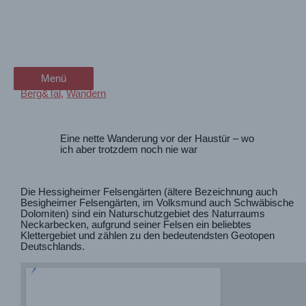
Zum
Wandern vor der Haustür –
wanderschön
Inhalt
springen
Hessigheimer Felsengärten
der Wander-Vlog
Menü
Menü
Berg&Tal
,
Wandern
Eine nette Wanderung vor der Haustür – wo
ich aber trotzdem noch nie war
Die Hessigheimer Felsengärten (ältere Bezeichnung auch
Besigheimer Felsengärten, im Volksmund auch Schwäbische
Dolomiten) sind ein Naturschutzgebiet des Naturraums
Neckarbecken, aufgrund seiner Felsen ein beliebtes
Klettergebiet und zählen zu den bedeutendsten Geotopen
Deutschlands.