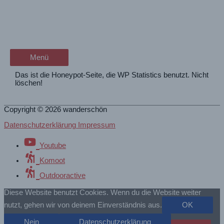
Zum
WP Statistics Honeypot-Seite
wanderschön
Inhalt
springen
[2022-04-13 13:19:51]
der Wander-Vlog
Menü
Menü
Das ist die Honeypot-Seite, die WP Statistics benutzt. Nicht
löschen!
Copyright © 2026
wanderschön
Datenschutzerklärung Impressum
Youtube
Komoot
Outdooractive
Diese Website benutzt Cookies. Wenn du die Website weiter
nutzt, gehen wir von deinem Einverständnis aus.
OK
Nein
Datenschutzerklärung