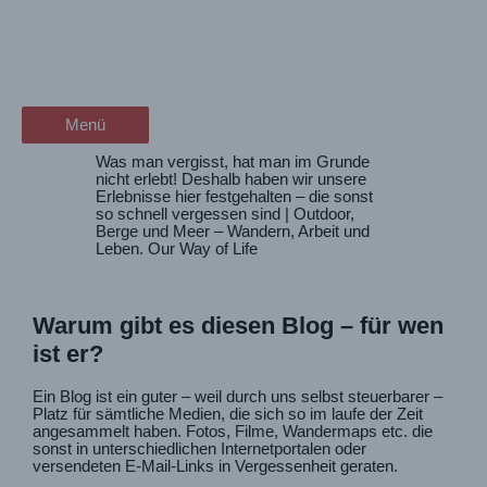
Zum
Über den Blog
wanderschön
Inhalt
springen
der Wander-Vlog
Menü
Menü
Was man vergisst, hat man im Grunde
nicht erlebt! Deshalb haben wir unsere
Erlebnisse hier festgehalten – die sonst
so schnell vergessen sind | Outdoor,
Berge und Meer – Wandern, Arbeit und
Leben. Our Way of Life
Warum gibt es diesen Blog – für wen
ist er?
Ein Blog ist ein guter – weil durch uns selbst steuerbarer –
Platz für sämtliche Medien, die sich so im laufe der Zeit
angesammelt haben. Fotos, Filme, Wandermaps etc. die
sonst in unterschiedlichen Internetportalen oder
versendeten E-Mail-Links in Vergessenheit geraten.