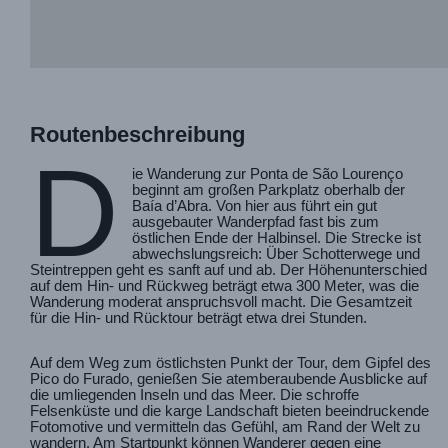
Routenbeschreibung
D
ie Wanderung zur Ponta de São Lourenço
beginnt am großen Parkplatz oberhalb der
Baía d’Abra. Von hier aus führt ein gut
ausgebauter Wanderpfad fast bis zum
östlichen Ende der Halbinsel. Die Strecke ist
abwechslungsreich: Über Schotterwege und
Steintreppen geht es sanft auf und ab. Der Höhenunterschied
auf dem Hin- und Rückweg beträgt etwa 300 Meter, was die
Wanderung moderat anspruchsvoll macht. Die Gesamtzeit
für die Hin- und Rücktour beträgt etwa drei Stunden.
Auf dem Weg zum östlichsten Punkt der Tour, dem Gipfel des
Pico do Furado, genießen Sie atemberaubende Ausblicke auf
die umliegenden Inseln und das Meer. Die schroffe
Felsenküste und die karge Landschaft bieten beeindruckende
Fotomotive und vermitteln das Gefühl, am Rand der Welt zu
wandern. Am Startpunkt können Wanderer gegen eine