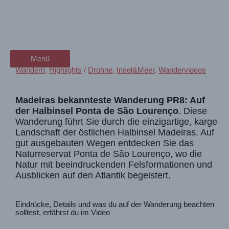
Zum
Madeira Ponta de São
wanderschön
Inhalt
springen
Lourenço
der Wander-Vlog
Menü
Menü
Wandern
,
Highlights
/
Drohne
,
Insel&Meer
,
Wandervideos
Madeiras bekannteste Wanderung PR8: Auf
der Halbinsel Ponta de São Lourenço
. Diese
Wanderung führt Sie durch die einzigartige, karge
Landschaft der östlichen Halbinsel Madeiras. Auf
gut ausgebauten Wegen entdecken Sie das
Naturreservat Ponta de São Lourenço, wo die
Natur mit beeindruckenden Felsformationen und
Ausblicken auf den Atlantik begeistert.
Eindrücke, Details und was du auf der Wanderung beachten
solltest, erfährst du im Video