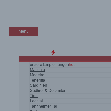
Zum
Den 3D-Knopf drücken
wanderschön
Inhalt
springen
der Wander-Vlog
Menü
Menü
Home
Blog
WanderRegionen
unsere Empfehlungen
hot
Mallorca
Madeira
Teneriffa
Sardinien
Südtirol & Dolomiten
Tirol
Lechtal
Tannheimer Tal