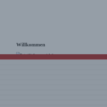
Willkommen
Hallo und schön, dass Du da bist! Wir sind
Julia & Wolfram. Auf diesem Blog findest Du
Touren und Infos zum Wandern
mit vielen
Tourenvideos
und Eindrücke rund um
unsere Erlebnisse. Viel Spaß beim Lesen
und Schauen!
Mehr über uns …