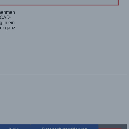
fnehmen
m CAD-
 in ein
ber ganz