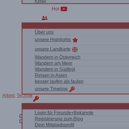
Kreta
WanderVideos
Hot
Über uns
Über uns
unsere Highlights
unsere Landkarte
Wandern in Österreich
Wandern am Meer
Wandern in Südtirol
Reisen in Asien
besser laufen als faulen
unsere Timeline
Arbeit
,
Technik
login
Login für Freunde+Bekannte
Die kreative Entwurfsqualität war zwar nicht Wolframs S
Registrierung zum Blog
Das war schon eine frühe Spezialisierung in Richtung 
Dein Mitgliedsprofil